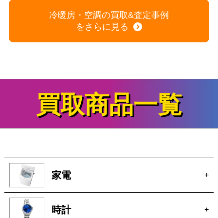
冷暖房・空調の買取&査定事例
をさらに見る
買取商品一覧
家電
+
時計
+