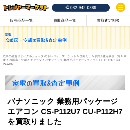
082-942-0389
販売商品一覧
買取商品一覧
買取査定相談
家電
冷暖房・空調
の買取&査定事例
広島の総合リサイクルショップ のトレジャーマーケット
>
売りたい
>
買取&査定事例一覧
>
家
電
>
冷暖房・空調
>
エアコン
>
パナソニック 業務用パッケージエアコン CS-P112U7 CU-
P112H7
家電の買取&査定事例
パナソニック 業務用パッケージ
エアコン CS-P112U7 CU-P112H7
を買取りました