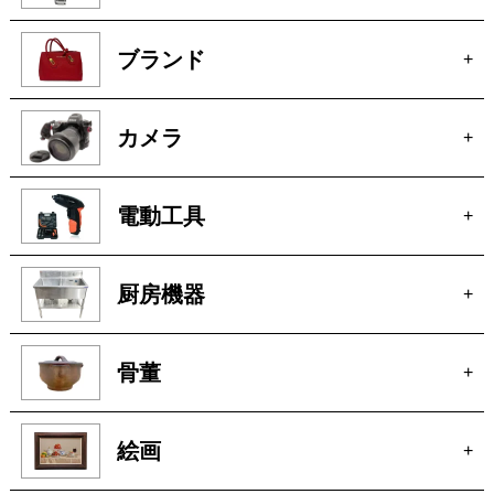
ブランド
+
カメラ
+
電動工具
+
厨房機器
+
骨董
+
絵画
+