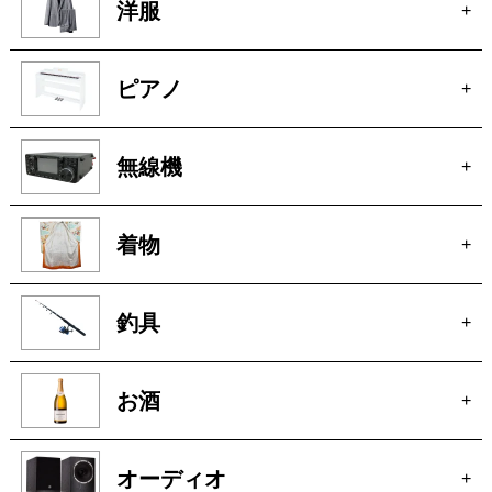
洋服
+
ピアノ
+
無線機
+
着物
+
釣具
+
お酒
+
オーディオ
+