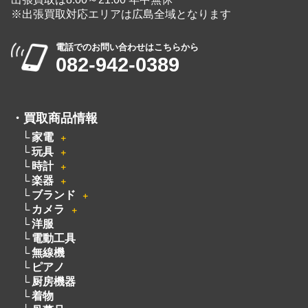
※出張買取対応エリアは広島全域となります
電話でのお問い合わせはこちらから
082-942-0389
・
買取商品情報
家電
＋
玩具
＋
時計
＋
楽器
＋
ブランド
＋
カメラ
＋
洋服
電動工具
無線機
ピアノ
厨房機器
着物