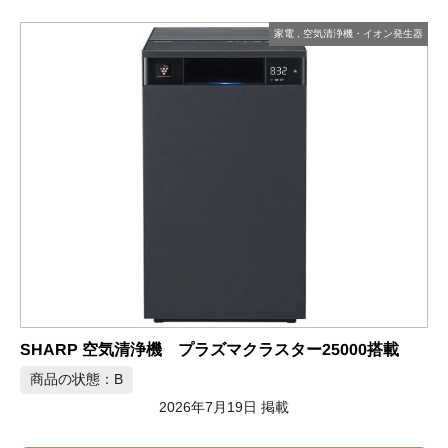
家電
,
空気清浄機・イオン発生器
HARP 空気清浄機 プラズマクラスター25000搭載
エアド
商品の状態：B
商品の
2026年7月19日 掲載