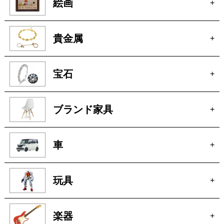
宝石
+
ブランド家具
+
車
+
玩具
+
楽器
+
洋服
+