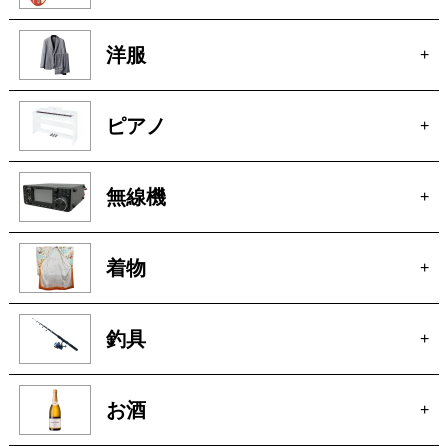
ピアノ
+
無線機
+
着物
+
釣具
+
お酒
+
オーディオ
+
アクセサリー
+