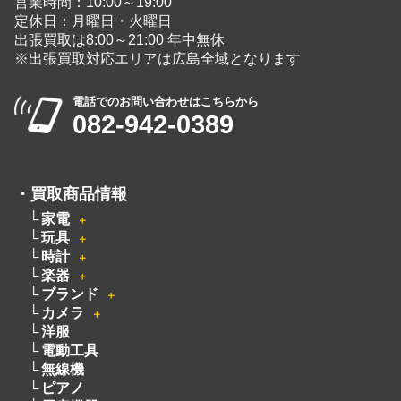
電話でのお問い合わせはこちらから
082-942-0389
・
買取商品情報
家電
＋
玩具
＋
時計
＋
楽器
＋
ブランド
＋
カメラ
＋
洋服
電動工具
無線機
ピアノ
厨房機器
着物
骨董品
釣具
絵画
お酒