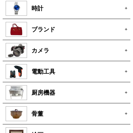
カメラ
+
電動工具
+
厨房機器
+
骨董
+
絵画
+
貴金属
+