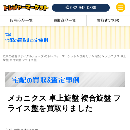
082-942-0389
販売商品一覧
買取商品一覧
買取査定相談
宅配
宅配
の買取&査定事例
広島の総合リサイクルショップ のトレジャーマーケット
>
売りたい
>
宅配
>
メカニクス 卓上
旋盤 複合旋盤 フライス盤
宅配の買取&査定事例
メカニクス 卓上旋盤 複合旋盤 フ
ライス盤を買取りました