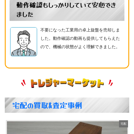
動作確認もしっかりしていて安心でき
ました
不要になった工業用の卓上旋盤を売却しま
した。動作確認の動画も提供してもらえた
ので、機械の状態がよく理解できました。
宅配の買取&査定事例
配
宅配