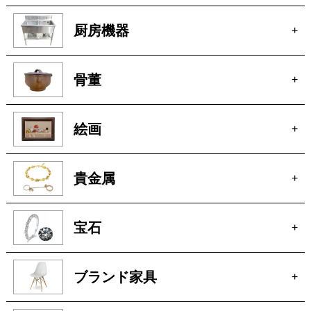
骨董
+
絵画
+
貴金属
+
宝石
+
ブランド家具
+
車
+
玩具
+