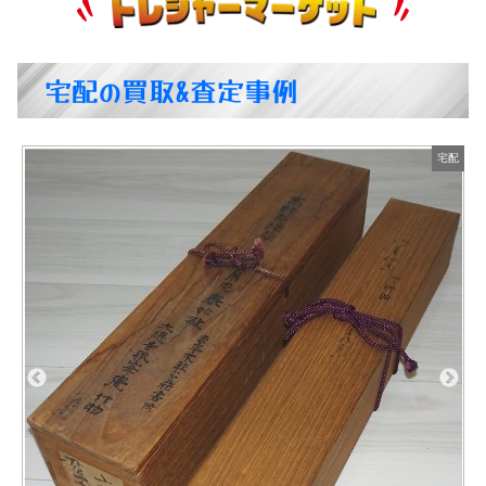
宅配の買取&査定事例
配
宅配