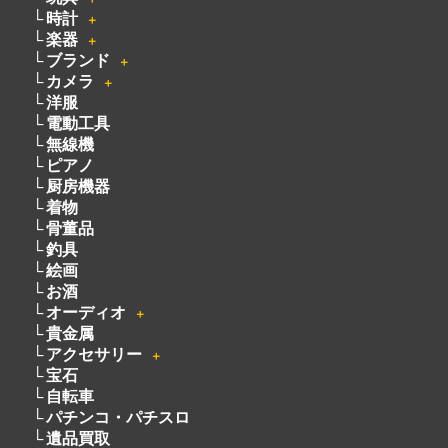
電動工具
無線機
ピアノ
厨房機器
着物
骨董品
釣具
絵画
お酒
オーディオ
＋
貴金属
アクセサリー
＋
宝石
自転車
パチンコ・パチスロ
遺品買取
宅配買取
不用品買取
・
買取方法
・
会社概要