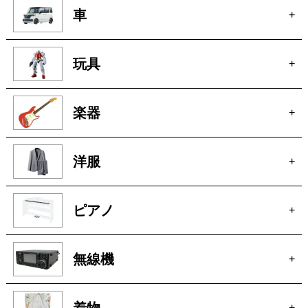
楽器
+
洋服
+
ピアノ
+
無線機
+
着物
+
釣具
+