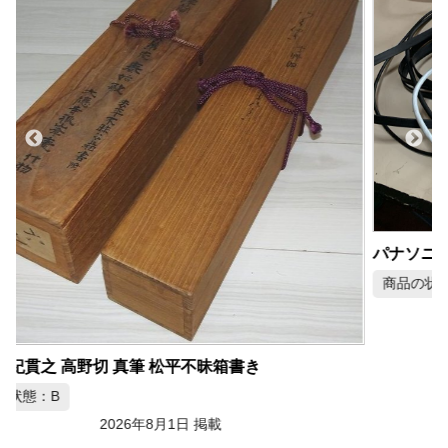
パナソニック Wire World HDMI 4K対応 HDMIケーブル
商品の状態：A
2026年8月1日 掲載
宅配の買取&査定事例をさらに
見る