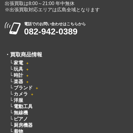
・
買取商品情報
家電
＋
玩具
＋
時計
＋
楽器
＋
ブランド
＋
カメラ
＋
洋服
電動工具
無線機
ピアノ
厨房機器
着物
骨董品
釣具
絵画
お酒
オーディオ
＋