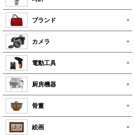
カメラ
+
電動工具
+
厨房機器
+
骨董
+
絵画
+
貴金属
+