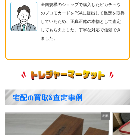
全国規模のショップで購入したピカチュウ
のプロモカードをPSAに提出して鑑定を取得
していたため、正真正銘の本物として査定
してもらえました。丁寧な対応で信頼でき
ました。
宅配の買取&査定事例
配
宅配