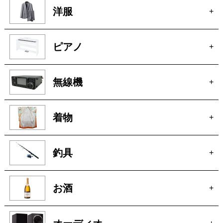
無線機
+
着物
+
釣具
+
お酒
+
オーディオ
+
アクセサリー
+