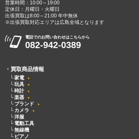
電話でのお問い合わせはこちらから
082-942-0389
・
買取商品情報
家電
＋
玩具
＋
時計
＋
楽器
＋
ブランド
＋
カメラ
＋
洋服
電動工具
無線機
ピアノ
厨房機器
着物
骨董品
釣具
絵画