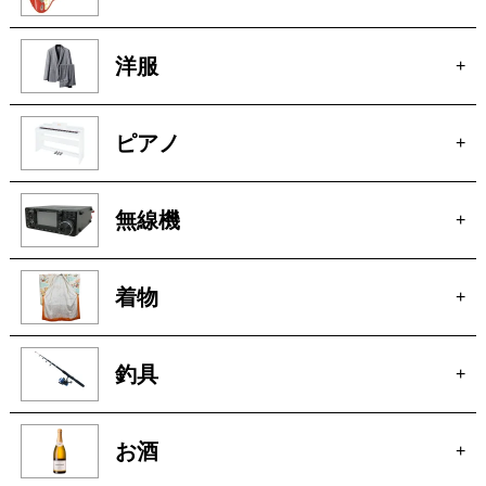
ピアノ
+
無線機
+
着物
+
釣具
+
お酒
+
オーディオ
+
アクセサリー
+