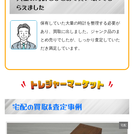
らえました
保有していた大量の時計を整理する必要が
あり、買取に出しました。ジャンク品のま
とめ売りでしたが、しっかり査定していた
だき満足しています。
宅配の買取&査定事例
配
宅配