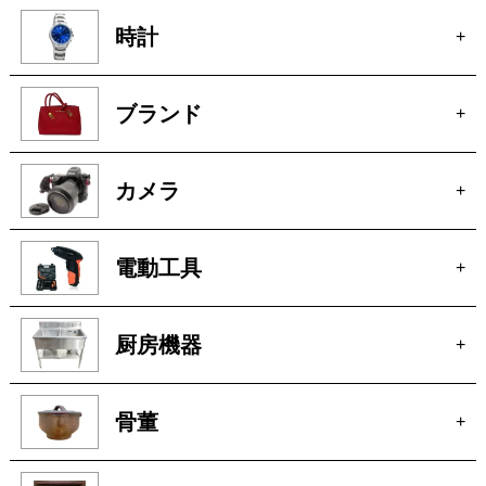
カメラ
+
電動工具
+
厨房機器
+
骨董
+
絵画
+
貴金属
+