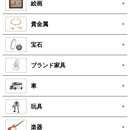
宝石
+
ブランド家具
+
車
+
玩具
+
楽器
+
洋服
+