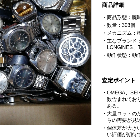
商品詳細
商品形態：腕
数量：303個
メカニズム：
主なブランド：O
LONGINES、
動作状態：動
査定ポイント
OMEGA、S
数含まれてお
ある。
大量ロットの
らの需要が見
個体差が大き
い評価が期待