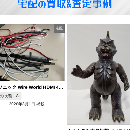
宅配の買取&査定事例
宅配