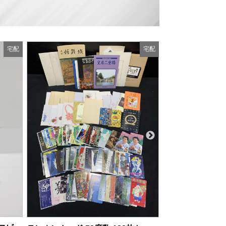
宅配
宅配
商品の状態：A
2026年
THE BEATLES ビートルズ リミテッドエディション 腕時計 4本セット
商品の状態：C
2026年8月1日 掲載