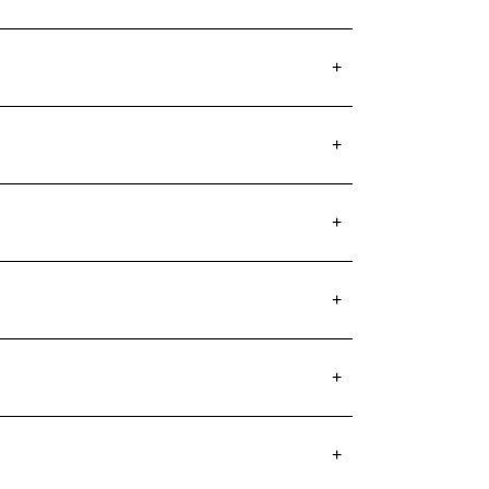
+
+
+
+
+
+