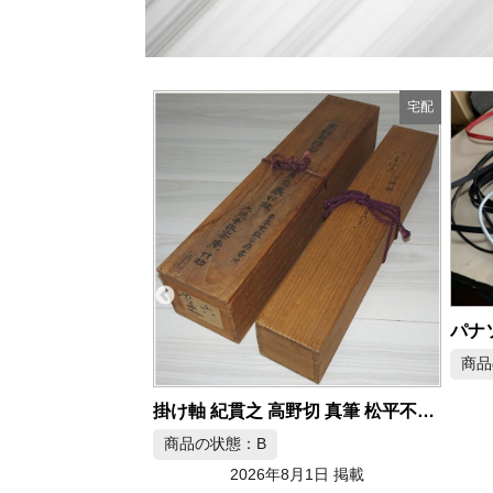
宅配
宅配
パナソニック Wire World HDMI 4K対応 HDMIケーブル
商品の状態：A
2026年8月1日 掲載
掛け軸 紀貫之 高野切 真筆 松平不昧箱書き
月1日 掲載