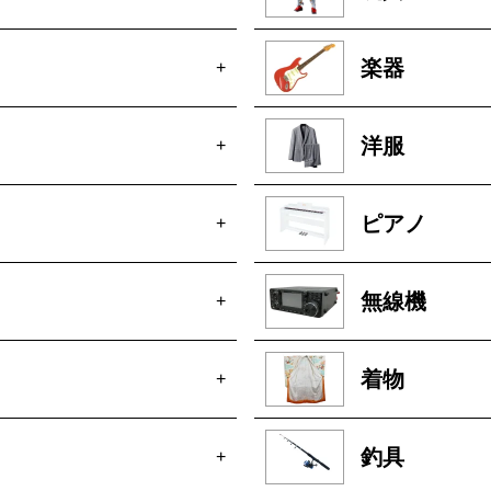
楽器
+
洋服
+
ピアノ
+
無線機
+
着物
+
釣具
+