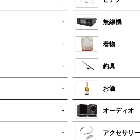
無線機
+
着物
+
釣具
+
お酒
+
オーディオ
+
アクセサリ
+