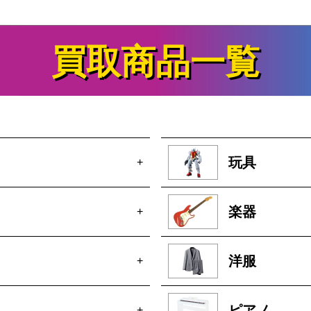
買取商品一覧
玩具
+
楽器
+
洋服
+
ピアノ
+