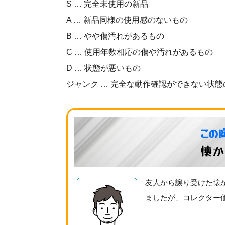
S … 完全未使用の新品
A … 新品同様の使用感のないもの
B … やや傷汚れがあるもの
C … 使用年数相応の傷や汚れがあるもの
D … 状態が悪いもの
ジャンク … 完全な動作確認ができない状態
この
懐か
友人から譲り受けた懐
ましたが、コレクター