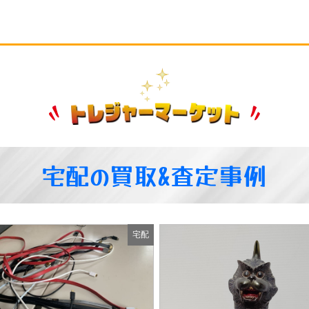
宅配の買取&査定事例
宅配