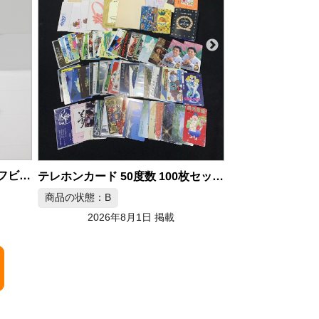
商品の状態：A
2026年
THE BEATLES ビートルズ リミテッドエディション 腕時計 4本セット
商品の状態：C
2026年8月1日 掲載
テレホンカード 50度数 100枚セット テレカ コレクション