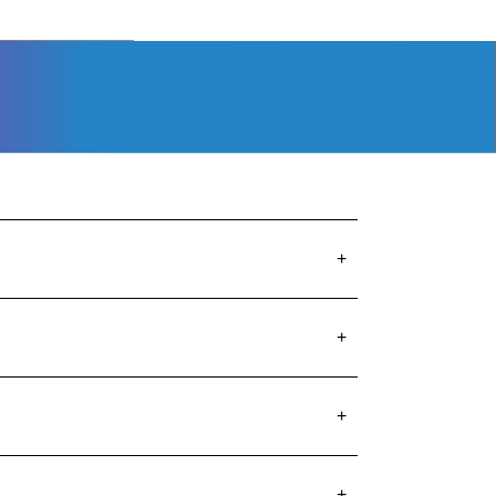
+
+
+
+