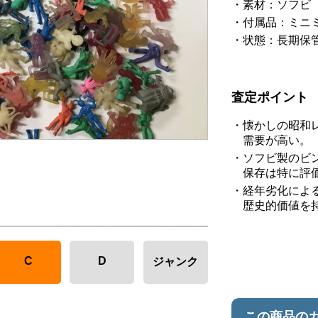
素材：ソフビ
付属品：ミニ
状態：長期保
査定ポイント
懐かしの昭和
需要が高い。
ソフビ製のビ
保存は特に評
経年劣化によ
歴史的価値を
C
D
ジャンク
この商品の