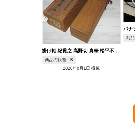
パナソニック Wire World HDMI 4K対応 HDMIケーブル
商品の状態：A
2026年8月1日 掲載
掛け軸 紀貫之 高野切 真筆 松平不昧箱書き
8月1日 掲載
商