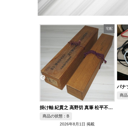
宅配
宅配
パナソニック Wire World HDMI 4K対応 HDMIケーブル
商品の状態：A
2026年8月1日 掲載
掛け軸 紀貫之 高野切 真筆 松平不昧箱書き
月1日 掲載