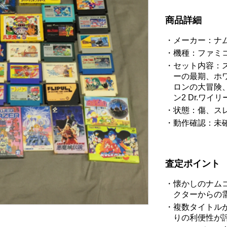
商品詳細
メーカー：ナ
機種：ファミ
セット内容：ス
ーの最期、ホ
ロンの大冒険
ン2 Dr.ワイ
状態：傷、ス
動作確認：未
査定ポイント
懐かしのナム
クターからの
複数タイトル
りの利便性が