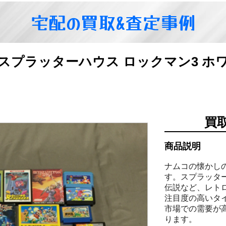
宅配の買取&査定事例
スプラッターハウス ロックマン3 ホ
買
商品説明
ナムコの懐かし
す。スプラッタ
伝説など、レト
注目度の高いタ
市場での需要が
ります。