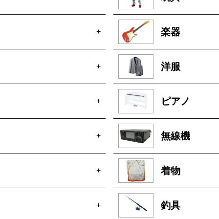
楽器
+
洋服
+
ピアノ
+
無線機
+
着物
+
釣具
+