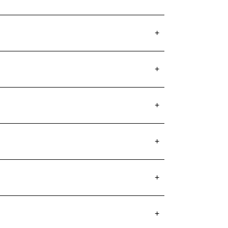
+
+
+
+
+
+