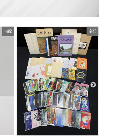
宅配
宅配
商品の状態：A
2026年
THE BEATLES ビートルズ リミテッドエディション 腕時計 4本セット
商品の状態：C
2026年8月1日 掲載