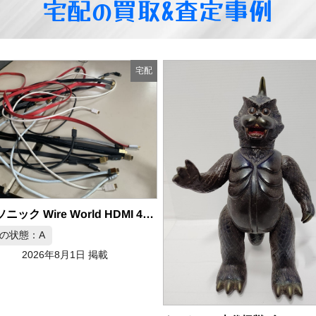
宅配の買取&査定事例
宅配