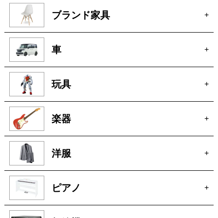
玩具
+
楽器
+
洋服
+
ピアノ
+
無線機
+
着物
+