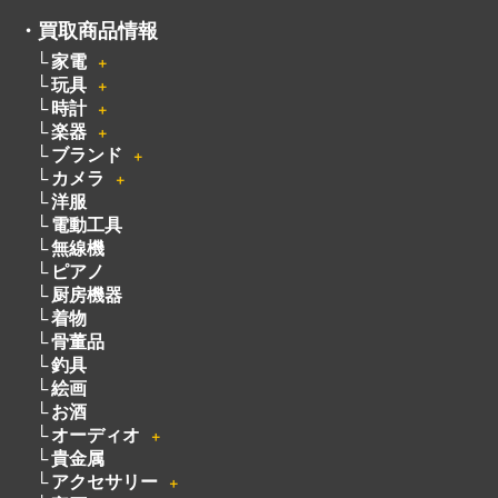
楽器
＋
ブランド
＋
カメラ
＋
洋服
電動工具
無線機
ピアノ
厨房機器
着物
骨董品
釣具
絵画
お酒
オーディオ
＋
貴金属
アクセサリー
＋
宝石
自転車
パチンコ・パチスロ
遺品買取
宅配買取
不用品買取