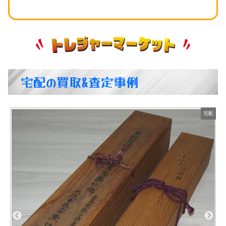
宅配の買取&査定事例
宅配
宅配