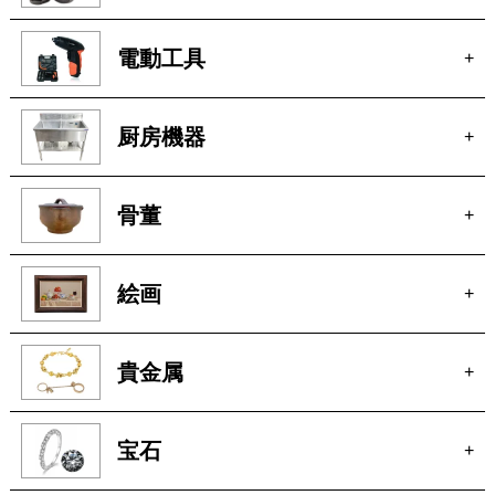
厨房機器
+
骨董
+
絵画
+
貴金属
+
宝石
+
ブランド家具
+
車
+