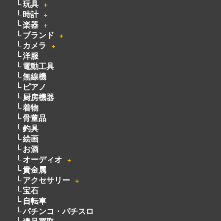
玩具
＋
時計
＋
楽器
＋
ブランド
＋
カメラ
＋
洋服
電動工具
無線機
ピアノ
厨房機器
着物
骨董品
釣具
絵画
お酒
オーディオ
＋
貴金属
アクセサリー
＋
宝石
自転車
パチンコ・パチスロ