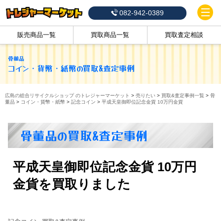
082-942-0389
販売商品一覧
買取商品一覧
買取査定相談
骨董品
コイン・貨幣・紙幣
の買取&査定事例
広島の総合リサイクルショップ のトレジャーマーケット
>
売りたい
>
買取&査定事例一覧
>
骨
董品
>
コイン・貨幣・紙幣
>
記念コイン
>
平成天皇御即位記念金貨 10万円金貨
骨董品の買取&査定事例
平成天皇御即位記念金貨 10万円
金貨を買取りました