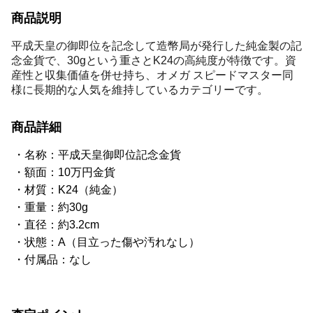
商品説明
平成天皇の御即位を記念して造幣局が発行した純金製の記
念金貨で、30gという重さとK24の高純度が特徴です。資
産性と収集価値を併せ持ち、オメガ スピードマスター同
様に長期的な人気を維持しているカテゴリーです。
商品詳細
名称：平成天皇御即位記念金貨
額面：10万円金貨
材質：K24（純金）
重量：約30g
直径：約3.2cm
状態：A（目立った傷や汚れなし）
付属品：なし