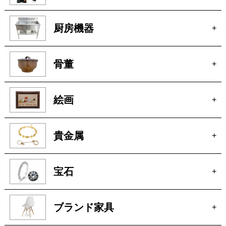
厨房機器
+
骨董
+
絵画
+
貴金属
+
宝石
+
ブランド家具
+