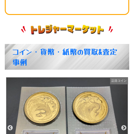
コイン・貨幣・紙幣の買取&査定
事例
ン
記念コイン