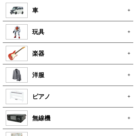
車
+
玩具
+
楽器
+
洋服
+
ピアノ
+
無線機
+