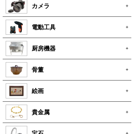
カメラ
+
電動工具
+
厨房機器
+
骨董
+
絵画
+
貴金属
+
宝石
+