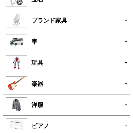
ブランド家具
+
車
+
玩具
+
楽器
+
洋服
+
ピアノ
+