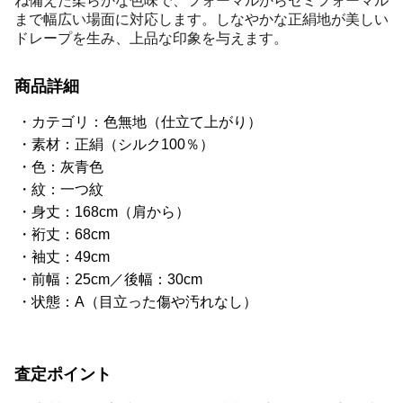
ね備えた柔らかな色味で、フォーマルからセミフォーマル
まで幅広い場面に対応します。しなやかな正絹地が美しい
ドレープを生み、上品な印象を与えます。
商品詳細
カテゴリ：色無地（仕立て上がり）
素材：正絹（シルク100％）
色：灰青色
紋：一つ紋
身丈：168cm（肩から）
裄丈：68cm
袖丈：49cm
前幅：25cm／後幅：30cm
状態：A（目立った傷や汚れなし）
査定ポイント