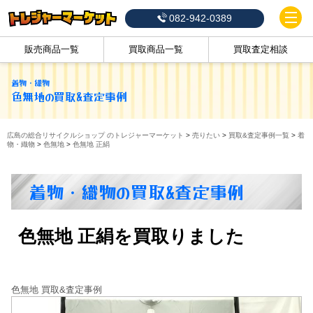
082-942-0389
販売商品一覧
買取商品一覧
買取査定相談
着物・織物
色無地
の買取&査定事例
広島の総合リサイクルショップ のトレジャーマーケット
>
売りたい
>
買取&査定事例一覧
>
着
物・織物
>
色無地
>
色無地 正絹
着物・織物の買取&査定事例
色無地 正絹を買取りました
色無地 買取&査定事例