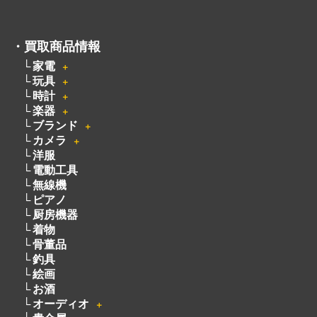
・
買取商品情報
家電
＋
玩具
＋
時計
＋
楽器
＋
ブランド
＋
カメラ
＋
洋服
電動工具
無線機
ピアノ
厨房機器
着物
骨董品
釣具
絵画
お酒
オーディオ
＋