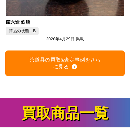
急須 宝瓶 3点
商品の状態：B
26年4月29日 掲載
2026年
茶道具の買取&査定事例をさら
に見る
買取商品一覧