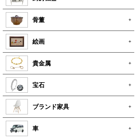
骨董
+
絵画
+
貴金属
+
宝石
+
ブランド家具
+
車
+