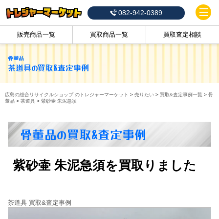
082-942-0389
販売商品一覧
買取商品一覧
買取査定相談
骨董品
茶道具
の買取&査定事例
広島の総合リサイクルショップ のトレジャーマーケット
>
売りたい
>
買取&査定事例一覧
>
骨
董品
>
茶道具
>
紫砂壷 朱泥急須
骨董品の買取&査定事例
紫砂壷 朱泥急須を買取りました
茶道具 買取&査定事例