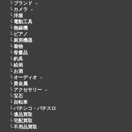
ブランド
＋
カメラ
＋
洋服
電動工具
無線機
ピアノ
厨房機器
着物
骨董品
釣具
絵画
お酒
オーディオ
＋
貴金属
アクセサリー
＋
宝石
自転車
パチンコ・パチスロ
遺品買取
宅配買取
不用品買取