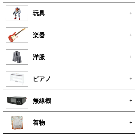
玩具
+
楽器
+
洋服
+
ピアノ
+
無線機
+
着物
+